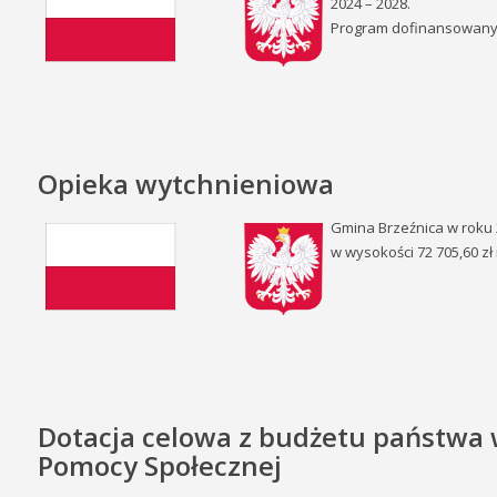
2024 – 2028.
Program dofinansowany 
Opieka wytchnieniowa
Gmina Brzeźnica w roku 
w wysokości 72 705,60 zł
Dotacja celowa z budżetu państwa
Pomocy Społecznej