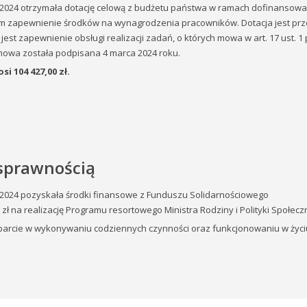
 2024 otrzymała dotację celową z budżetu państwa w ramach dofinansowa
ym zapewnienie środków na wynagrodzenia pracowników. Dotacja jest pr
est zapewnienie obsługi realizacji zadań, o których mowa w art. 17 ust. 1 pkt 
mowa została podpisana 4 marca 2024 roku.
i 104 427,00 zł.
osprawnością
2024 pozyskała środki finansowe z Funduszu Solidarnościowego
 zł na realizację Programu resortowego Ministra Rodziny i Polityki Społec
parcie w wykonywaniu codziennych czynności oraz funkcjonowaniu w życ