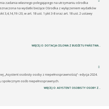
nia zadania własnego polegającego na utrzymaniu ośrodka
zeznaczona na wydatki bieżące Ośrodka z wyłączeniem wydatków
3,4,14,19 i 20, w art. 18 ust. 1 pkt 3-8 oraz art. 18 ust. 2 ustawy
WIĘCEJ O: DOTACJA CELOWA Z BUDŻETU PAŃSTWA...
znej „Asystent osobisty osoby z niepełnosprawnością”- edycja 2024.
iu społecznym osób niepełnosprawnych.
WIĘCEJ O: ASYSTENT OSOBISTY OSOBY Z...