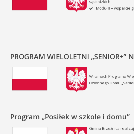
sąsiedzkich
Moduł II – wsparcie g
PROGRAM WIELOLETNI „SENIOR+” NA
W ramach Programu Wielo
Dziennego Domu „Senior
Program „Posiłek w szkole i domu”
Gmina Brzeźnica realizu