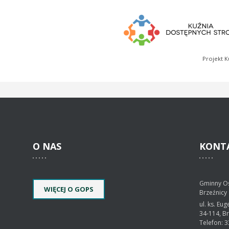
Projekt K
O
NAS
KONT
Gminny O
WIĘCEJ O GOPS
Brzeźnicy
ul. ks. Eu
34-114, B
Telefon: 3