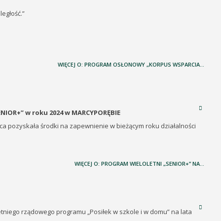
ległość.”
WIĘCEJ O: PROGRAM OSŁONOWY „KORPUS WSPARCIA...
IOR+” w roku 2024 w MARCYPORĘBIE
ca pozyskała środki na zapewnienie w bieżącym roku działalności
WIĘCEJ O: PROGRAM WIELOLETNI „SENIOR+” NA...
niego rządowego programu „Posiłek w szkole i w domu” na lata