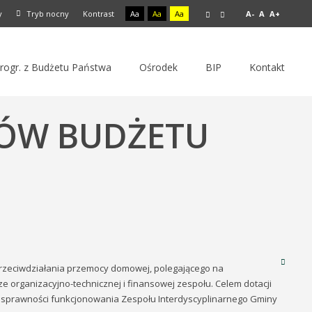
y
Tryb nocny
Kontrast
Aa
Aa
Aa
A-
A
A+
rogr. z Budżetu Państwa
Ośrodek
BIP
Kontakt
KÓW BUDŻETU
przeciwdziałania przemocy domowej, polegającego na
 organizacyjno-technicznej i finansowej zespołu. Celem dotacji
i sprawności funkcjonowania Zespołu Interdyscyplinarnego Gminy