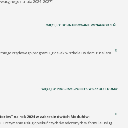
wacyjnego na lata 2024–2027”.
WIĘCEJ O: DOFINANSOWANIE WYNAGRODZEŃ...
niego rządowego programu „Posiłek w szkole i w domu” na lata
WIĘCEJ O: PROGRAM „POSIŁEK W SZKOLE I DOMU”
iorów” na rok 2024 w zakresie dwóch Modułów:
i utrzymanie usług opiekuńczych świadczonych w formule usług