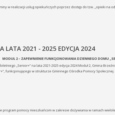
miny w realizacji usług opiekuńczych poprzez dostęp do tzw. ,,opieki na od
 LATA 2021 - 2025 EDYCJA 2024
MODUŁ 2 – ZAPEWNIENIE FUNKCJONOWANIA
DZIENNEGO DOMU „SEN
letniego „Senior+” na lata 2021-2025 edycja 2024 Moduł 2, Gmina Brzeźni
+”, funkcjonującego w strukturze Gminnego Ośrodka Pomocy Społecznej.
je program pomocy mieszkańcom w zakresie dożywiania w ramach wielolet