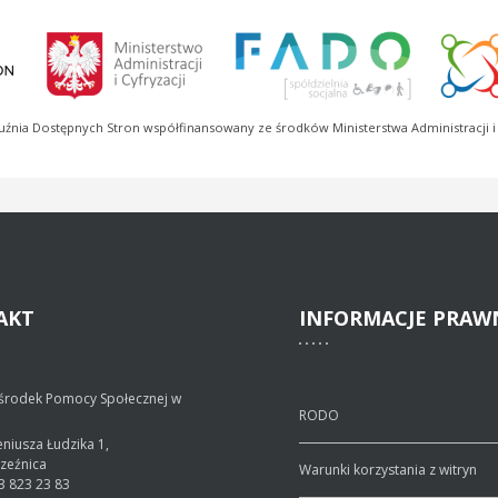
uźnia Dostępnych Stron współfinansowany ze środków Ministerstwa Administracji i 
AKT
INFORMACJE
PRAW
środek Pomocy Społecznej w
RODO
geniusza Łudzika 1,
rzeźnica
Warunki korzystania z witryn
3 823 23 83