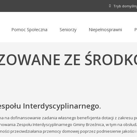
Tryb domyśln
Pomoc Społeczna
Seniorzy
Niepełnosprawni
P
IZOWANE ZE ŚROD
społu Interdyscyplinarnego.
na na dofinansowanie zadania własnego beneficjenta dotacji z zakresu 
owania Zespołu Interdyscyplinarnego Gminy Brzeźnica, w tym na obsłudze
zności przeciwdziałania przemocy domowej poprzez podniesienie jakości 