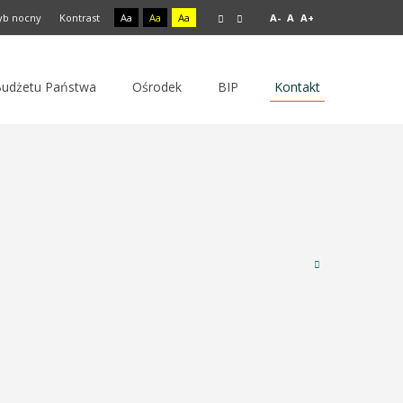
yb nocny
Kontrast
Aa
Aa
Aa
A-
A
A+
 Budżetu Państwa
Ośrodek
BIP
Kontakt