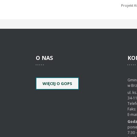
Projekt K
O
NAS
KO
Gmin
WIĘCEJ O GOPS
w Brz
ul. k
34-11
Telef
Faks:
E-mai
Godz
ponie
7:30 