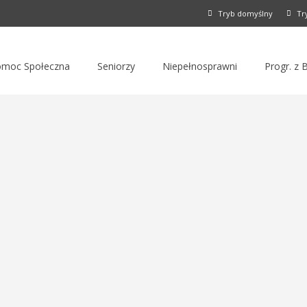
Tryb domyślny
Tr
moc Społeczna
Seniorzy
Niepełnosprawni
Progr. z