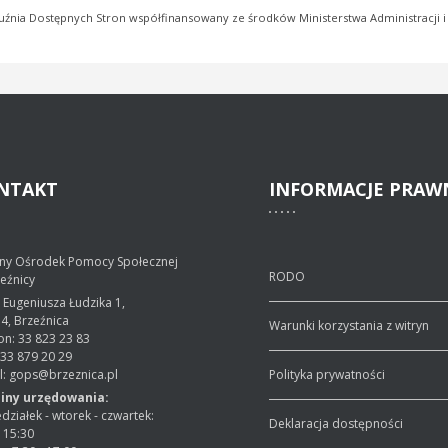
uźnia Dostępnych Stron współfinansowany ze środków Ministerstwa Administracji i 
NTAKT
INFORMACJE
PRAW
ny Ośrodek Pomocy Społecznej
RODO
eźnicy
s. Eugeniusza Łudzika 1,
4, Brzeźnica
Warunki korzystania z witryn
on: 33 823 23 83
 33 879 20 29
l: gops@brzeznica.pl
Polityka prywatności
iny urzędowania:
działek - wtorek - czwartek:
Deklaracja dostępności
- 15:30