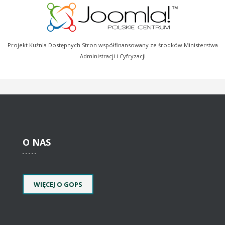
Projekt Kuźnia Dostępnych Stron współfinansowany ze środków Ministerstwa
Administracji i Cyfryzacji
O
NAS
WIĘCEJ O GOPS