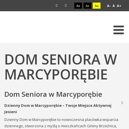
Aa
Aa
Aa
A-
A
A+
DOM SENIORA W
MARCYPORĘBIE
Dom Seniora w Marcyporębie
Dzienny Dom w Marcyporębie – Twoje Miejsce Aktywnej
Jesieni
Dzienny Dom w Marcyporębie to nowoczesna placówka wsparcia
dziennego, stworzona z myślą o mieszkańcach Gminy Brzeźnica,