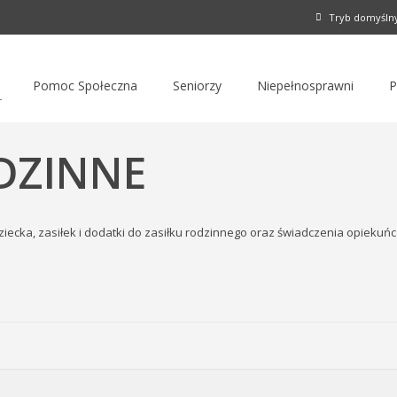
Tryb domyśln
Pomoc Społeczna
Seniorzy
Niepełnosprawni
P
DZINNE
cka, zasiłek i dodatki do zasiłku rodzinnego oraz świadczenia opiekuńc