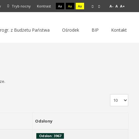
y
Tryb nocny
Kontrast
Aa
Aa
Aa
A-
A
A+
rogr. z Budżetu Państwa
Ośrodek
BIP
Kontakt
ze.
Odsłony
Odsłon: 3967