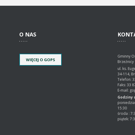
O
NAS
KONT
Gminny O
WIĘCEJ O GOPS
Brzeźnicy
ul. ks. Eu
34-114, B
Telefon: 3
Faks: 33 8
E-mail: g
Godziny 
poniedział
15:30
środa : 7:
piątek: 7: