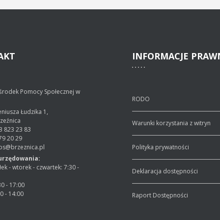
AKT
INFORMACJE
PRAW
środek Pomocy Społecznej w
RODO
geniusza Łudzika 1,
rzeźnica
Warunki korzystania z witryn
3 823 23 83
79 20 29
ops@brzeznica.pl
Polityka prywatności
urzędowania:
ek - wtorek - czwartek: 7:30 -
Deklaracja dostępności
30 - 17:00
30 - 14:00
Raport Dostępności