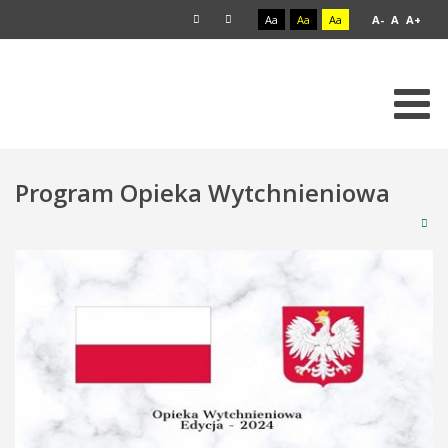
Aa
Aa
Aa
A-
A
A+
Program Opieka Wytchnieniowa