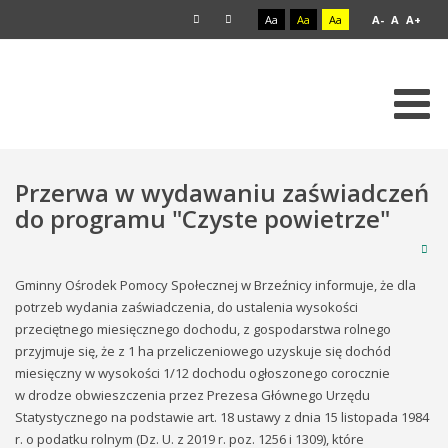
Aa
Aa
Aa
A-
A
A+
Przerwa w wydawaniu zaświadczeń
do programu "Czyste powietrze"
Gminny Ośrodek Pomocy Społecznej w Brzeźnicy informuje, że dla
potrzeb wydania zaświadczenia, do ustalenia wysokości
przeciętnego miesięcznego dochodu, z gospodarstwa rolnego
przyjmuje się, że z 1 ha przeliczeniowego uzyskuje się dochód
miesięczny w wysokości 1/12 dochodu ogłoszonego corocznie
w drodze obwieszczenia przez Prezesa Głównego Urzędu
Statystycznego na podstawie art. 18 ustawy z dnia 15 listopada 1984
r. o podatku rolnym (Dz. U. z 2019 r. poz. 1256 i 1309), które