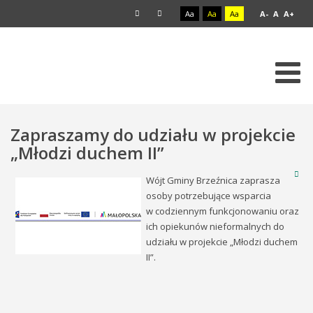
Aa
Aa
Aa
A-
A
A+
Zapraszamy do udziału w projekcie
„Młodzi duchem II”
Wójt Gminy Brzeźnica zaprasza
osoby potrzebujące wsparcia
w codziennym funkcjonowaniu oraz
ich opiekunów nieformalnych do
udziału w projekcie „Młodzi duchem
II”.