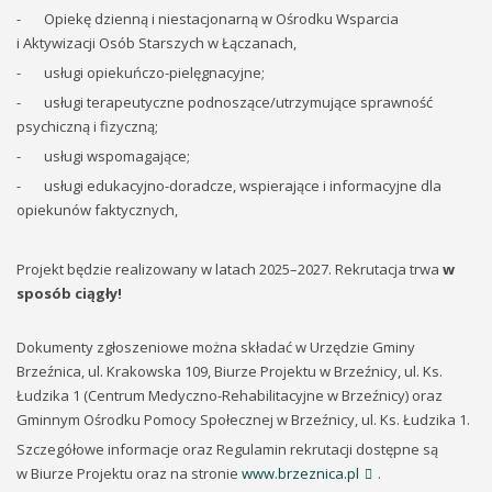
- Opiekę dzienną i niestacjonarną w Ośrodku Wsparcia
i Aktywizacji Osób Starszych w Łączanach,
- usługi opiekuńczo-pielęgnacyjne;
- usługi terapeutyczne podnoszące/utrzymujące sprawność
psychiczną i fizyczną;
- usługi wspomagające;
- usługi edukacyjno-doradcze, wspierające i informacyjne dla
opiekunów faktycznych,
Projekt będzie realizowany w latach 2025–2027. Rekrutacja trwa
w
sposób ciągły!
Dokumenty zgłoszeniowe można składać w Urzędzie Gminy
Brzeźnica, ul. Krakowska 109, Biurze Projektu w Brzeźnicy, ul. Ks.
Łudzika 1 (Centrum Medyczno-Rehabilitacyjne w Brzeźnicy) oraz
Gminnym Ośrodku Pomocy Społecznej w Brzeźnicy, ul. Ks. Łudzika 1.
Szczegółowe informacje oraz Regulamin rekrutacji dostępne są
w Biurze Projektu oraz na stronie
www.brzeznica.pl
.