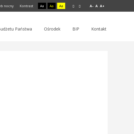
yb nocny
Kontrast
Aa
Aa
Aa
A-
A
A+
 Budżetu Państwa
Ośrodek
BIP
Kontakt