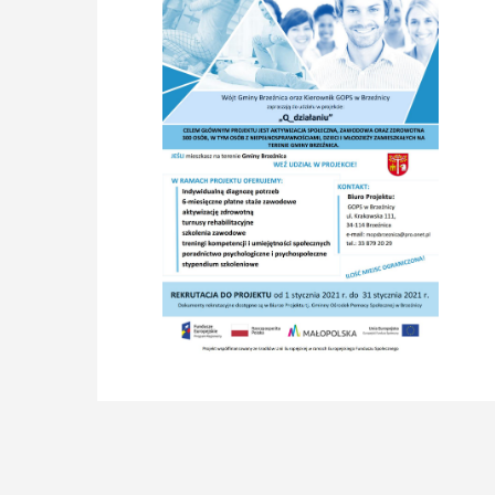
Klub Seniora -
Brzeźnica
Rozpoczął swoją działalność 1 stycznia 2021
roku
i jest prowadzony przez Gminny Ośrodek
Pomocy Społecznej w Brzeźnicy, oferując
bezpłatne zajęcia kulturalne, rekreacyjne i
towarzyskie dla 15 osób po 60. roku życia. Klub
integruje seniorów poprzez zajęcia ruchowe,
warsztaty rozwoju pasji, działania
samopomocowe i wsparcie lokalnej społeczności.