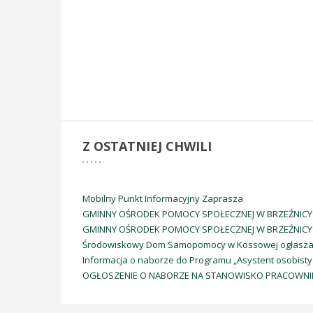
Dom Seniora -
Marcyporęba
Z
OSTATNIEJ CHWILI
Rozpoczął swoją działalność w styczniu 2018
roku
, w ramach programu rządowego „Senior+”, i
Mobilny Punkt Informacyjny Zaprasza
mieści się w odnowionej plebanii, zapewniając
GMINNY OŚRODEK POMOCY SPOŁECZNEJ W BRZEŹNICY ogła
opiekę dzienną osobom powyżej 60. roku
GMINNY OŚRODEK POMOCY SPOŁECZNEJ W BRZEŹNICY ogł
życia. Placówka oferuje seniorom 8‑godzinny
Środowiskowy Dom Samopomocy w Kossowej ogłasza
pobyt od poniedziałku do piątku z ciepłym
Informacja o naborze do Programu „Asystent osobisty
posiłkiem, zajęciami terapeutycznymi, gimnastyką
OGŁOSZENIE O NABORZE NA STANOWISKO PRACOWNI
oraz dostępem do biblioteczki i internetu.