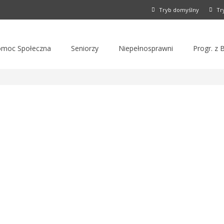
Tryb domyślny
Tr
moc Społeczna
Seniorzy
Niepełnosprawni
Progr. z